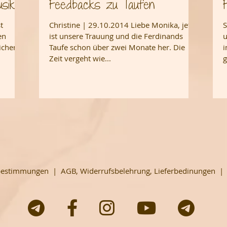
sik
Feedbacks zu Taufen
t
Christine | 29.10.2014 Liebe Monika, jetzt
S
en
ist unsere Trauung und die Ferdinands
u
lichen
Taufe schon über zwei Monate her. Die
i
Zeit vergeht wie...
g
bestimmungen
|
AGB, Widerrufsbelehrung, Lieferbedinungen




