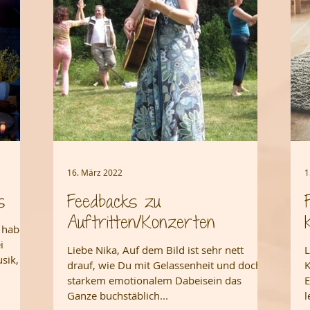
16. März 2022
1
s
Feedbacks zu
Auftritten/Konzerten
r haben
i
Liebe Nika, Auf dem Bild ist sehr nett
L
sik,
drauf, wie Du mit Gelassenheit und doch
K
starkem emotionalem Dabeisein das
E
Ganze buchstäblich...
l