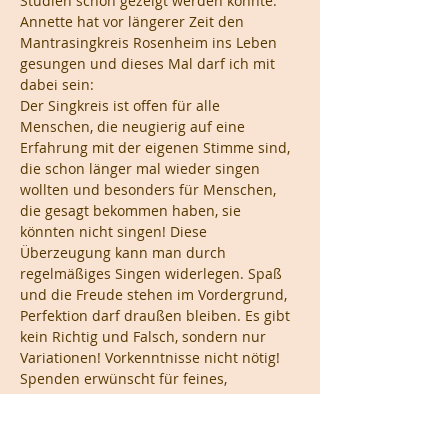
Studien schon gezeigt werden konnte.
Annette hat vor längerer Zeit den 
Mantrasingkreis Rosenheim ins Leben 
gesungen und dieses Mal darf ich mit 
dabei sein:
Der Singkreis ist offen für alle 
Menschen, die neugierig auf eine 
Erfahrung mit der eigenen Stimme sind, 
die schon länger mal wieder singen 
wollten und besonders für Menschen, 
die gesagt bekommen haben, sie 
könnten nicht singen! Diese 
Überzeugung kann man durch 
regelmäßiges Singen widerlegen. Spaß 
und die Freude stehen im Vordergrund, 
Perfektion darf draußen bleiben. Es gibt 
kein Richtig und Falsch, sondern nur 
Variationen! Vorkenntnisse nicht nötig!
Spenden erwünscht für feines, 
gemeinsames, wundervolles, 
genussvolles, kostbares, heilsames 
Schwingen und Klingen!