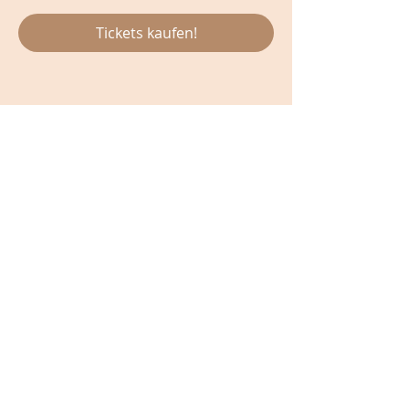
Tickets kaufen!
Diese Veranstaltung teilen
Impressum
|
Nutzungsbestimmungen
|
AGB, Widerrufsbelehrung,
Lieferbedinungen
|
Datenschutz
|
Newsletter




