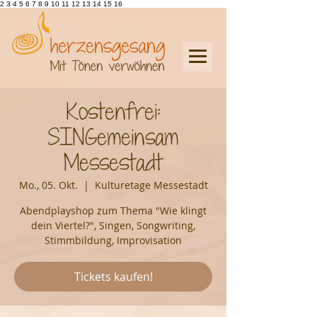
2 3 4 5 6 7 8 9 10 11 12 13 14 15 16
Kostenfrei:
SINGemeinsam
Messestadt
Mo., 05. Okt.
  |  
Kulturetage Messestadt
Abendplayshop zum Thema "Wie klingt
dein Viertel?", Singen, Songwriting,
Stimmbildung, Improvisation
Tickets kaufen!