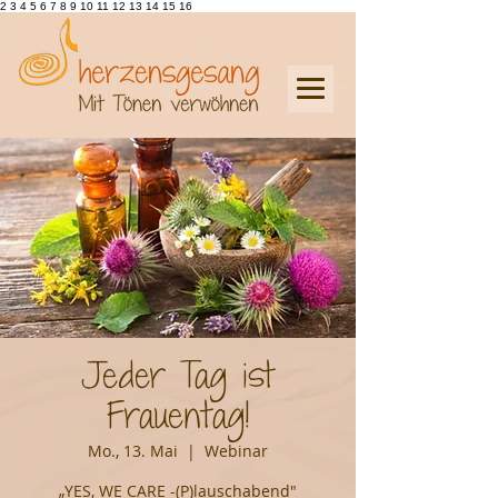
2 3 4 5 6 7 8 9 10 11 12 13 14 15 16
Jeder Tag ist
Frauentag!
Mo., 13. Mai
  |  
Webinar
„YES, WE CARE -(P)lauschabend"