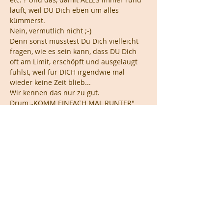
läuft, weil DU Dich eben um alles 
kümmerst.
Nein, vermutlich nicht ;-)
Denn sonst müsstest Du Dich vielleicht 
fragen, wie es sein kann, dass DU Dich 
oft am Limit, erschöpft und ausgelaugt 
fühlst, weil für DICH irgendwie mal 
wieder keine Zeit blieb...
Wir kennen das nur zu gut.
Drum „KOMM EINFACH MAL RUNTER"
Mehr anzeigen
Diese Veranstaltung teilen
Impressum
|
Nutzungsbestimmungen
|